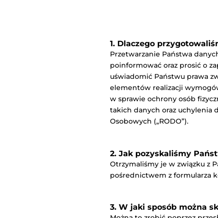
1. Dlaczego przygotowaliś
Przetwarzanie Państwa danych
poinformować oraz prosić o za
uświadomić Państwu prawa zwią
elementów realizacji wymogów 
w sprawie ochrony osób fizy
takich danych oraz uchyleni
Osobowych („RODO”).
2. Jak pozyskaliśmy Pań
Otrzymaliśmy je w związku z 
pośrednictwem z formularza 
3. W jaki sposób można s
Można to zrobić poprzez przes