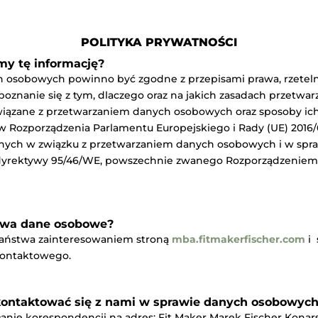
POLITYKA PRYWATNOŚCI
my tę informację?
 osobowych powinno być zgodne z przepisami prawa, rzetelne
poznanie się z tym, dlaczego oraz na jakich zasadach przetw
zane z przetwarzaniem danych osobowych oraz sposoby ich rea
Rozporządzenia Parlamentu Europejskiego i Rady (UE) 2016/67
cznych w związku z przetwarzaniem danych osobowych i w sp
a dyrektywy 95/46/WE, powszechnie zwanego Rozporządzenie
stwa dane osobowe?
Państwa zainteresowaniem stroną
mba.
fitmakerfischer.com
i
kontaktowego.
kontaktować się z nami w sprawie danych osobowych
łanie korespondencji na adres: Fit Maker Marek Fischer Konars