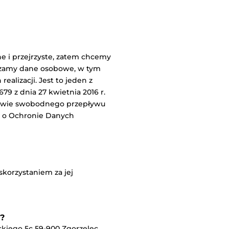
 i przejrzyste, zatem chcemy
arzamy dane osobowe, w tym
lizacji. Jest to jeden z
9 z dnia 27 kwietnia 2016 r.
rawie swobodnego przepływu
m o Ochronie Danych
 skorzystaniem za jej
?
kiego 5c 59-900 Zgorzelec ,