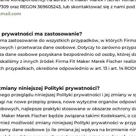
7309 oraz REGON 369605243, lub skontaktować się z nami po
gmail.com
ka prywatności ma zastosowanie?
i ma zastosowanie do wszystkich przypadków, w których Firma 
wych i przetwarza dane osobowe. Dotyczy to zarówno przypa
za dane osobowe pozyskane bezpośrednio od osoby, której dan
aliśmy z innych źródeł. Firma Fit Maker Marek Fischer realiz
 przypadkach, określone odpowiednio w art. 13 i art. 14 ROD
zmiany niniejszej Polityki prywatności?
go przeglądu niniejszej Polityki prywatności i jej zmiany w sy
gi na: nowe przepisy prawa, nowe wytyczne organów odpowi
obowych, najlepsze praktyki stosowane w obszarze ochrony 
Fit Maker Marek Fischer będzie związana takimi Kodeksami, 
ież możliwość zmiany niniejszej Polityki prywatności w przy
zamy dane osobowe (o ile zmiana jej wpływa na brzmienie ni