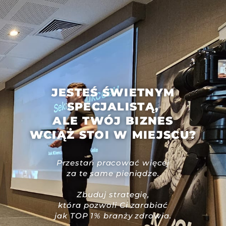
JESTEŚ ŚWIETNYM
SPECJALISTĄ,
ALE TWÓJ BIZNES
WCIĄŻ STOI W MIEJSCU?
Przestań pracować więcej
za te same pieniądze.
Zbuduj strategię,
która pozwoli Ci zarabiać
jak TOP 1% branży zdrowia.