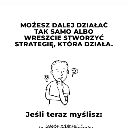
MOŻESZ DALEJ DZIAŁAĆ
TAK SAMO ALBO
WRESZCIE STWORZYĆ
STRATEGIĘ, KTÓRA DZIAŁA.
Jeśli teraz myślisz:
"Może później..."
- to zadaj sobie pytanie: